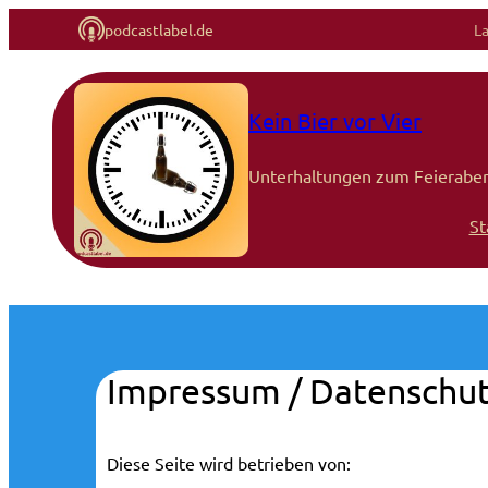
podcastlabel.de
L
Zum
Inhalt
Kein Bier vor Vier
springen
Unterhaltungen zum Feierabe
St
Impressum / Datenschut
Diese Seite wird betrieben von: