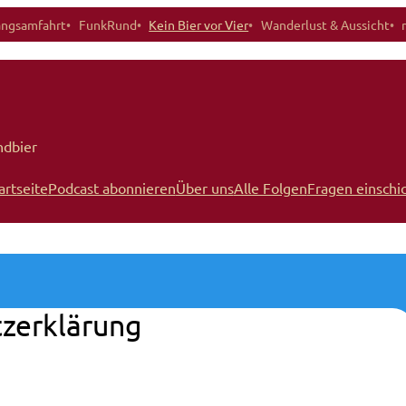
angsamfahrt
FunkRund
Kein Bier vor Vier
Wanderlust & Aussicht
ndbier
artseite
Podcast abonnieren
Über uns
Alle Folgen
Fragen einschi
zerklärung